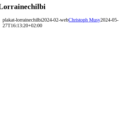
Lorrainechilbi
plakat-lorrainechilbi2024-02-web
Christoph Musy
2024-05-
27T16:13:20+02:00