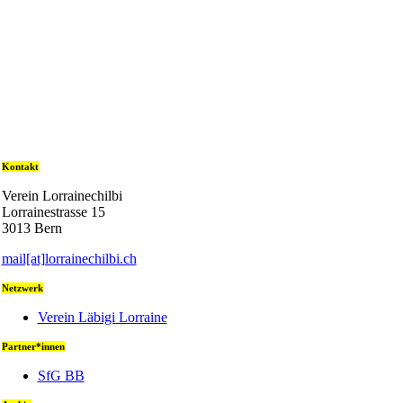
Kontakt
Verein Lorrainechilbi
Lorrainestrasse 15
3013 Bern
mail[at]lorrainechilbi.ch
Netzwerk
Verein Läbigi Lorraine
Partner*innen
SfG BB