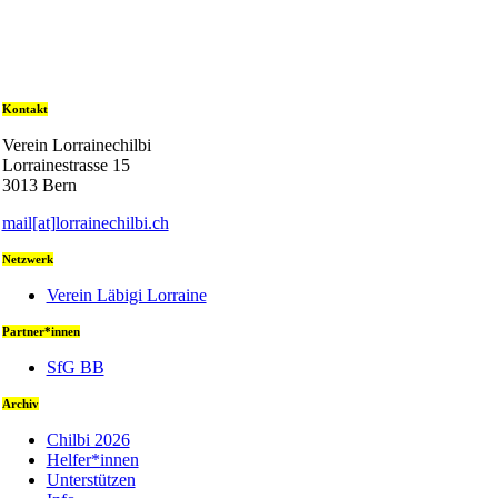
Kontakt
Verein Lorrainechilbi
Lorrainestrasse 15
3013 Bern
mail[at]lorrainechilbi.ch
Netzwerk
Verein Läbigi Lorraine
Partner*innen
SfG BB
Archiv
Chilbi 2026
Helfer*innen
Unterstützen