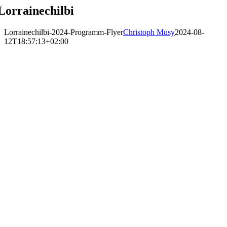
Lorrainechilbi
Lorrainechilbi-2024-Programm-Flyer
Christoph Musy
2024-08-
12T18:57:13+02:00