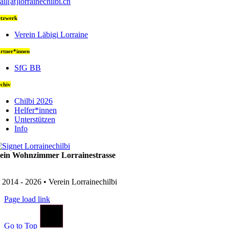
ail[at]lorrainechilbi.ch
tzwerk
Verein Läbigi Lorraine
rtner*innen
SfG BB
chiv
Chilbi 2026
Helfer*innen
Unterstützen
Info
ein Wohnzimmer Lorrainestrasse
 2014 - 2026 • Verein Lorrainechilbi
Page load link
Go to Top