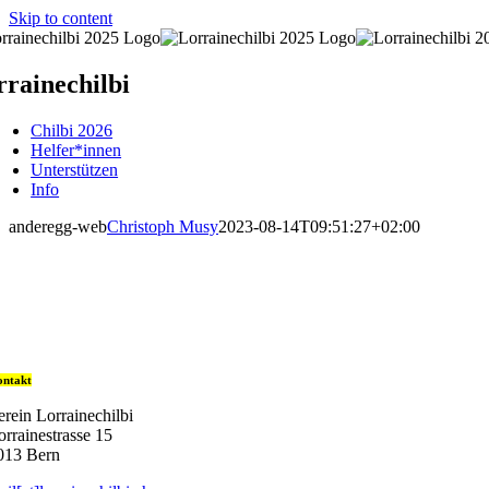
Skip to content
rainechilbi
Chilbi 2026
Helfer*innen
Unterstützen
Info
anderegg-web
Christoph Musy
2023-08-14T09:51:27+02:00
ntakt
erein Lorrainechilbi
orrainestrasse 15
013 Bern