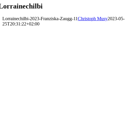
Lorrainechilbi
Lorrainechilbi-2023-Franziska-Zaugg-11
Christoph Musy
2023-05-
25T20:31:22+02:00