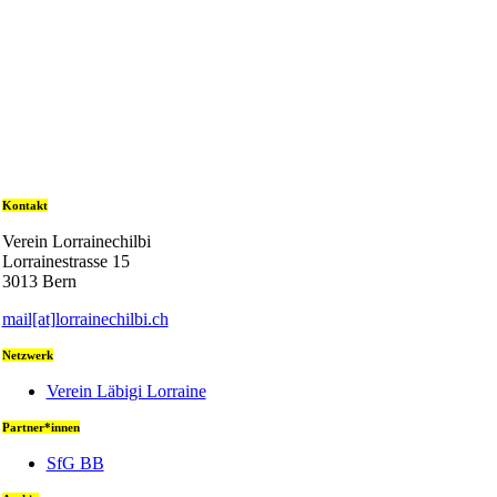
Kontakt
Verein Lorrainechilbi
Lorrainestrasse 15
3013 Bern
mail[at]lorrainechilbi.ch
Netzwerk
Verein Läbigi Lorraine
Partner*innen
SfG BB