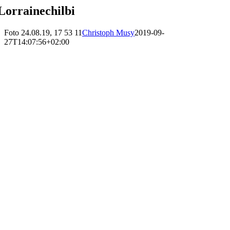
Lorrainechilbi
Foto 24.08.19, 17 53 11
Christoph Musy
2019-09-
27T14:07:56+02:00